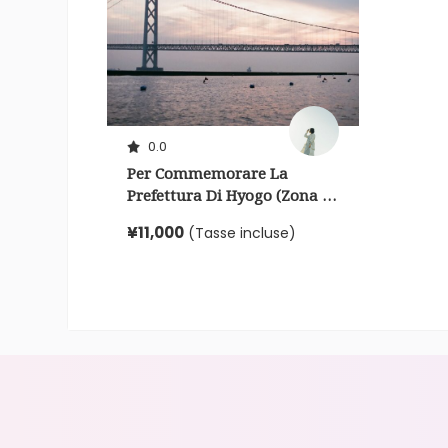
0.0
Per Commemorare La
Prefettura Di Hyogo (zona Di
Hanshin)! Faremo Un
¥11,000
(Tasse incluse)
Viaggio D'affari Per
Catturare I Tuoi Ricordi!