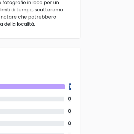
fotografie in loco per un
 limiti di tempo, scatteremo
 di notare che potrebbero
 della località.
1
0
0
0