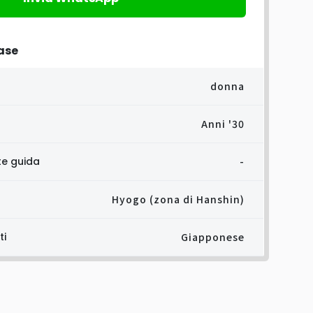
ase
donna
Anni '30
ete guida
-
Hyogo (zona di Hanshin)
ti
Giapponese