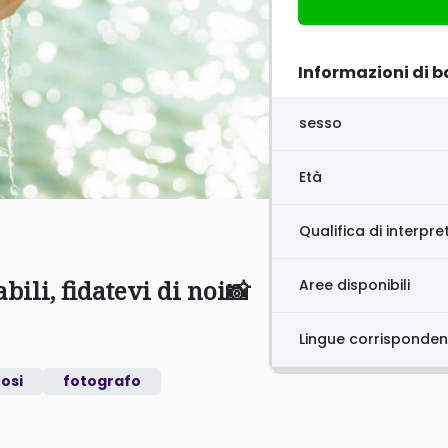
Informazioni di b
sesso
Età
Qualifica di interpr
ili, fidatevi di noi📸
Aree disponibili
Lingue corrisponden
nosi
fotografo