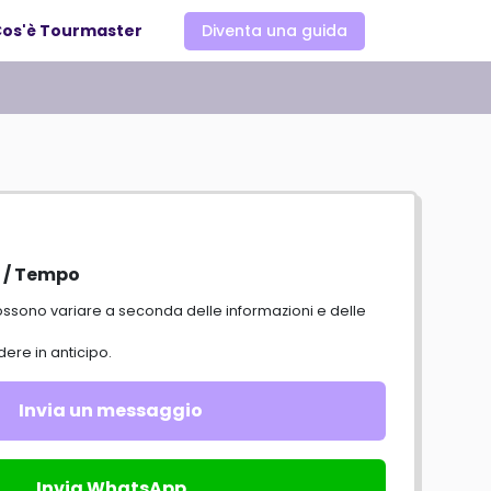
os'è Tourmaster
Diventa una guida
 / Tempo
ere in anticipo.
Invia un messaggio
Invia WhatsApp