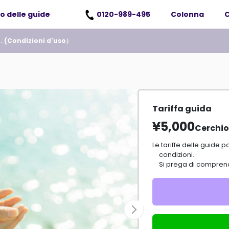
o delle guide
0120-989-495
Colonna
C
. (
Condizioni d'uso
）
Tariffa guida
¥5,000
Cerchio
Le tariffe delle guide possono variare a seconda delle informazioni e delle
condizioni.
Si prega di comprend