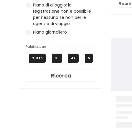
Non Dev
Guarda
Piano di alloggio: la
Ti Circo
registrazione non è possibile
Scatta 
per nessuno se non per le
Tuo Via
agenzie di viaggio
Supplem
Piano giornaliero
Valutazione
Tutto
3+
4+
5
Ricerca