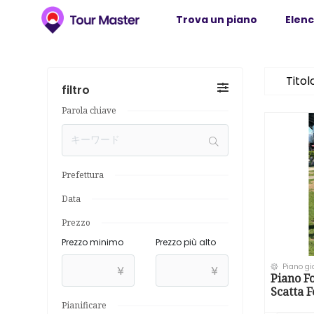
Trova un piano
Elenc
Titol
filtro
Parola chiave
Prefettura
Data
Prezzo
Prezzo minimo
Prezzo più alto
Piano gi
¥
¥
Piano F
Scatta 
Complet
Pianificare