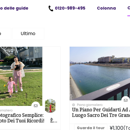
C
o delle guide
0120-989-495
Colonna
o
Ultimo
Piano giornaliero
Un Piano Per Guidarti Ad A
ornaliero
Luogo Sacro Dei Tre Gran
otografico Semplice:
Signori Della Guerra
Foto Dei Tuoi Ricordi! È
amente Privato, Quindi
¥1,100
(T
Guarda il tour