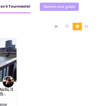
os'è Tourmaster
Diventa una guida
ichi, Il
di
asse